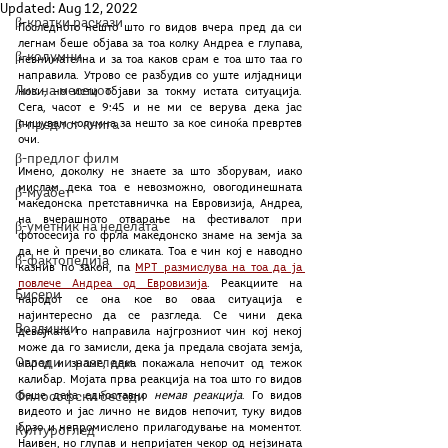
Updated:
Aug 12, 2022
β-кратки раскази
Последното нешто што го видов вчера пред да си 
легнам беше објава за тоа колку Андреа е глупава, 
β-колумни
невнимателна и за тоа каков срам е тоа што таа го 
направила. Утрово се разбудив со уште илјадници 
Лик на месецот
нови, но исти објави за токму истата ситуација. 
Сега, часот е 9:45 и не ми се верува дека јас 
β-предлог книга
пишувам колумна за нешто за кое синоќа превртев 
очи. 
β-предлог филм
Имено, доколку не знаете за што зборувам, иако 
мислам дека тоа е невозможно, овогодинешната 
β-муабет
македонска претставничка на Евровизија, Андреа, 
на вчерашното отварање на фестивалот при 
β-уметник на неделата
фотосесија го фрла македонско знаме на земја за 
да не ѝ пречи во сликата. Тоа е чин кој е наводно 
β-фактопедија
казнив по закон, па 
МРТ размислува на тоа да ја 
повлече Андреа од Евровизија
. Реакциите на 
Бисери
народот се она кое во оваа ситуација е 
најинтересно да се разгледа. Се чини дека 
Воздишки
девојката го направила најгрозниот чин кој некој 
може да го замисли, дека ја предала својата земја, 
Огледи и разгледи
народ и знаме, дека покажала непочит од тежок 
калибар. Мојата прва реакција на тоа што го видов 
Философски беседи
беше дека едноставно 
немав реакција
. Го видов 
видеото и јас лично не видов непочит, туку видов 
брзо и непромислено прилагодување на моментот. 
Културоглед
Наивен, но глупав и непријатен чекор од нејзината 