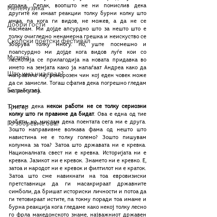
страна. Сепак, воопшто не ни помислив дека 
Мелемузика
другите ќе имаат реакции толку бурни колку што 
имаа, па кога ги видов, не можев, а да не се 
Добри гости
насмеам. Ми дојде апсурдно што за нешто што е 
толку очигледно ненамерна грешка и неискуство се 
Скопски поетски фестивал
зборува толку многу. Но, уште посмешно и 
поапсурдно ми дојде кога видов луѓе кои со 
Музика
леснотија се прилагодија на новата придавка во 
името на земјата како ја напаѓаат Андреа како да 
Што има низ град?
направила најгроморозен чин кој еден човек може 
да си замисли. Тогаш сфатив дека погрешно гледам 
Бета-музеј
на работава. 
Тригер
Сметам дека
 некои работи не се толку сериозни 
колку што ги правиме да бидат
. Ова е една од тие 
работи, но, мислам дека поентата сега ми е друга. 
Го зборевме ова?
Зошто направивме волкава фама од нешто што 
навистина не е толку големо? Зошто пишувам 
колумна за тоа? Затоа што државата ни е кревка. 
Националната свест ни е кревка. Историјата ни е 
кревка. Јазикот ни е кревок. Знамето ни е кревко. Е, 
затоа и народот ни е кревок и филтилот ни е краток. 
Затоа што сме навикнати на тоа 
евровизиски 
претставници да ги масакрираат државните 
симболи
, да бришат историски личности и потоа да 
ги тетовираат истите, па токму поради тоа имаме и 
бурна реакција кога гледаме како некој толку лесно 
го фрла македонското знаме, најважниот државен 