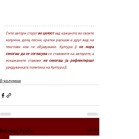
Сите автори стојат 
во целост
 зад кажаното во своите 
колумни, дела, песни, кратки раскази и друг вид на 
текстови кои ги објавуваме. Култура β 
не мора 
секогаш да се согласува
 со ставовите на авторите, а 
искажаните ставови 
не секогаш ја рефлектираат
уредувачката политика на Култура β. 
β-колумни
See All
Related Posts