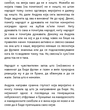
симбол, на земја како да не е ништо. Можеби во 
мојата глава (на почетокот) не е ништо, но штом 
народот толку силно одговори, веројатно е далеку 
од ништо. Но, дали Андреа која сега засекогаш ќе 
биде зацрнета од ова е виновна? Не до крај. Денес, 
помеѓу народот и државата не постои конкретно 
изграден однос на љубов и/или почит. Ниту 
државата го сака и почитува народот, ниту народот 
ја сака и почитува државата. Доколку на Андреа 
или мене или на кој и да е млад човек ни беше на 
правилен начин покажано активно и свесно сакање 
на она што е наше, веројатно немаше со леснотија 
да фрламе знамиња или да се поднасмевнувавме 
кога ќе го видевме токму тоа. 
Но, свесна/и сум/сме 
дека тоа не е така.
Народот е чувствителен затоа што (не)свесно е 
навикнат да биде фрлан и газен и веќе природна 
реакција му е да се брани, да обвинува и да се 
жали. Затоа што е немоќен. 
Андреа направи срамна глупост која веројатно е 
многу помала од што ја направивме да биде. Но, 
нејзиниот однос е последица на генерациска 
небрежност, отфрлање и бришење на македонското 
и македонските симболи и е вина која не може и не 
смее да ѝ биде препишана само нејзе. 