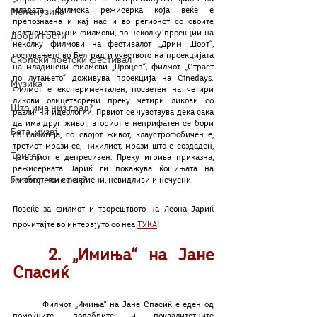
младата филмска режисерка која веќе е 
Мелемузика
препознаена и кај нас и во регионот со своите 
краткометражни филмови, по неколку проекции на 
Добри гости
неколку филмови на фестивалот „Дрим Шорт“, 
гостувањето во Белград и учеството на проекцијата 
Скопски поетски фестивал
на младински филмови „Процеп“, филмот „Страст 
по лутањето“ доживува проекција на Cinedays. 
Музика
Филмот е експериментален, посветен на четири 
ликови олицетворени преку четири ликови со 
Што има низ град?
различни идеологии. Првиот се чувствува дека сака 
да има друг живот, вториот е неприфатен се бори 
Бета-музеј
со самотија, со својот живот, клаустрофобичен е, 
третиот мрази се, нихилист, мрази што е создаден, 
Тригер
четвртиот е депресивен. Преку игрива приказна, 
режисерката Јариќ ги покажува ќошињата на 
Го зборевме ова?
животот кои се скриени, невидливи и нечуени. 
Повеќе за филмот и творештвото на Леона Јариќ 
прочитајте во интервјуто со неа 
ТУКА
!
2. „Имиња“ на Јане 
Спасиќ
	Филмот „Имиња“ на Јане Спасиќ е еден од 
помоќните, подобрите и поквалитетните 