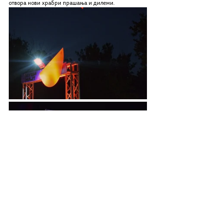
отвора нови храбри прашања и дилеми.
Среќен сум што Cinedays ја продолжува праксата 
на прикажување македонски филмови што е многу, 