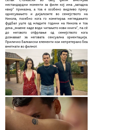
сепак Столевски во овој филм вметнува 
нестандардни моменти за филм кој има „западна 
квир“ приказна, а тоа е особено видливо преку 
однесувањето и дијалозите во семејството на 
Никола, посебно кога го кометираа негледањето 
фудбал уште од младите години на Никола и тоа 
дека „знаеме каде води читањето нови книги“, па сѐ 
до неговото отфрлање од семејството кога 
дознаваат за неговата сексуална ориентација. 
Прилично балкански елементи кои непретерано беа 
вметнати во филмот. 