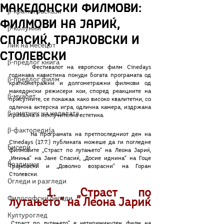
македонски филмови:
β-кратки раскази
Филмови на Јариќ,
β-колумни
Спасиќ, Трајковски и
Лик на месецот
Столевски
β-предлог книга
	Фестивалот на европски филм Cinedays 
годинава навистина понуди богата програмата од 
β-предлог филм
краткометражни и долгометражни филмови од 
македонски режисери кои, според реакциите на 
β-муабет
присутните, се покажаа како високо квалитетни, со 
одлична актерска игра, одлична камера, издржана 
β-уметник на неделата
приказна и исклучителна естетика.
β-фактопедија
	На програмата на претпоследниот ден на 
Cinedays (17.7.) публиката можеше да ги погледне 
Бисери
филмовите „Страст по лутањето“ на Леона Јариќ, 
„Имиња“ на Јане Спасиќ, „Досие иднина“ на Гоце 
Воздишки
Трајковски и „Доволно возрасни“ на Горан 
Столевски.
Огледи и разгледи
1. „Страст по 
Философски беседи
лутањето“ на Леона Јариќ
Културоглед
„Страст по лутањето“ е четириминутен филм на 