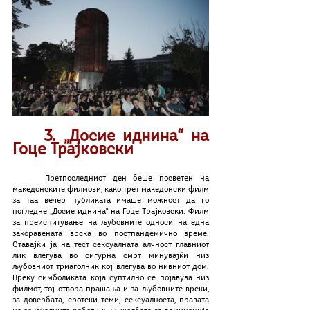
3. „Досие иднина“ на 
Гоце Трајковски
	Претпоследниот ден беше посветен на 
македонските филмови, како трет македонски филм 
за таа вечер публиката имаше можност да го 
погледне „Досие иднина“ на Гоце Трајковски. Филм 
за преиспитување на љубовните односи на една 
закоравената врска во постпандемично време. 
Ставајќи ја на тест сексуалната алчност главниот 
лик влегува во сигурна смрт минувајќи низ 
љубовниот триаголник кој влегува во нивниот дом. 
Преку симболиката која суптилно се појавува низ 
филмот, тој отвора прашања и за љубовните врски, 
за довербата, еротски теми, сексуалноста, правата 