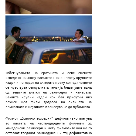
Избегнувањето на еротиката и секс сцените 
изведено на многу елегантен начин преку крупните 
кадри и погледот на актерите преку кои единствено 
се чувствува сексуалната тензија беше уште една 
од вештите алатки на режисерот и камерата. 
Ваквите крупни кадри кои беа присутни низ 
речиси цел филм додаваа на силината на 
приказната и нејзиното пренесување до публиката.
Филмот „Доволно возрасни“ дефинитивно влегува 
во листата на нестандардните филмови од 
македонски режисери и меѓу филмовите кои не го 
оставаат гледачот рамнодушен и тој дефинитивно 