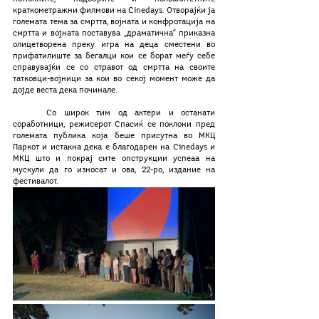
краткометражни филмови на Cinedays. Отворајќи ја 
големата тема за смртта, војната и конфротација на 
смртта и војната поставува „драматична“ приказна 
олицетворена преку игра на деца сместени во 
прифатилиште за бегалци кои се борат меѓу себе 
справувајќи се со стравот од смртта на своите 
татковци-војници за кои во секој момент може да 
дојде веста дека починале.
	Со широк тим од актери и останати 
соработници, режисерот Спасиќ се поклони пред 
големата публика која беше присутна во МКЦ 
Паркот и истакна дека е благодарен на Cinedays и 
МКЦ што и покрај сите опструкции успеаа на 
мускули да го износат и ова, 22-ро, издание на 
фестивалот. 