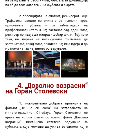
на сексуалните работнички, желбата за доминација 
па сѐ до големите теми на љубовта и смртта.
	По проекцијата на филмот, режисерот Гоце 
Трајковски заедно со екипата се поклони пред 
присутната публика и се заблагодари на 
професионалниот тим кој застанал зад еден млад 
режисер со идеја да направи добар филм. Тој, исто 
така, им порача на посикусните филмаџии да 
застанат зад секој млад режисер кој има идеја и да 
му помогнат за нејзиното остварување.
4. „Доволно возрасни“ 
на Горан Столевски
	По исклучително добрата проекција на 
филмот „Ти не си сама“ на затворањето на 
минатогодишниот Cinedays, Горан Столевски се 
враќа на истото платно со новиот филм „Доволно 
возрасни“. Вистинско естетско радување за 
публиката која можеше да ужива во филмот кој е 