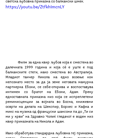
светска љубовна приказна со балкански шмек.
https://youtu.be/ZtfkhimcnLY
	Филм за една квир љубов која е сместена во 
далечната 1999 година и која сѐ е уште е под 
балканските стеги, иако сместена во Aвстралија. 
Младиот танчер Никола на едно возење кон 
непознато место за да ја земе неговата мамурна 
партнерка Ебони, се себе-открива и воспоставува 
интимен со братот на Ебони, Адам. Преку 
едноставната приказна низ која се испреплетени 
реминисценции за војната во Босна, книжевни 
осврти на делата на Шекспир, Борхес и Кафка и 
микс на музика од француски шансони па до „Ти си 
ми у крви“ на Здравко Чолиќ гледачот е воден низ 
квир приказната на Никола и Адам.
Иако обработува стандардна љубовна геј приказна, 