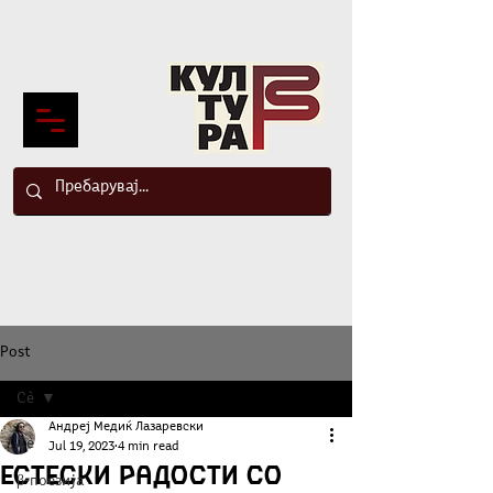
Post
Сè
Андреј Медиќ Лазаревски
Сè
Jul 19, 2023
4 min read
Естески радости со
β-поезија