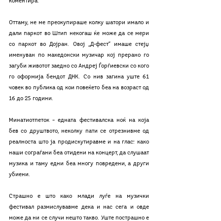
коментира. 
Оттаму, не ме преокупираше колку шатори имало и 
дали паркот во Штип некогаш ќе може да се мери 
со паркот во Дојран. Овој „Д-фест“ имаше стејџ 
именуван по македонски музичар кој прерано го 
загуби животот заедно со Андреј Ѓорѓиевски со кого 
го оформија бендот ДНК. Со нив загина уште 61 
човек во публика од кои повеќето беа на возраст од 
16 до 25 години. 
Минатиотпеток – едната фестивалска ноќ на која 
бев со друштвото, неколку пати се отрезнивме од 
реалноста што ја продискутиравме и на глас: како 
наши сограѓани беа отидени на концерт, да слушаат 
музика и таму едни беа многу повредени, а други 
убиени. 
Страшно е што како млади луѓе на музички 
фестивал размислувавме дека и нас сега и овде 
може да ни се случи нешто такво. Уште пострашно е 