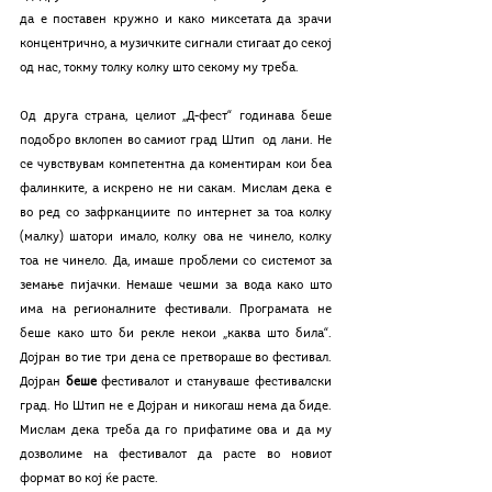
да е поставен кружно и како миксетата да зрачи 
концентрично, а музичките сигнали стигаат до секој 
од нас, токму толку колку што секому му треба. 
Од друга страна, целиот „Д-фест“ годинава беше 
подобро вклопен во самиот град Штип  од лани. Не 
се чувствувам компетентна да коментирам кои беа 
фалинките, а искрено не ни сакам. Мислам дека е 
во ред со зафрканциите по интернет за тоа колку 
(малку) шатори имало, колку ова не чинело, колку 
тоа не чинело. Да, имаше проблеми со системот за 
земање пијачки. Немаше чешми за вода како што 
има на регионалните фестивали. Програмата не 
беше како што би рекле некои „каква што била“. 
Дојран во тие три дена се претвораше во фестивал. 
Дојран 
беше
 фестивалот и стануваше фестивалски 
град. Но Штип не е Дојран и никогаш нема да биде. 
Мислам дека треба да го прифатиме ова и да му 
дозволиме на фестивалот да расте во новиот 
формат во кој ќе расте.  