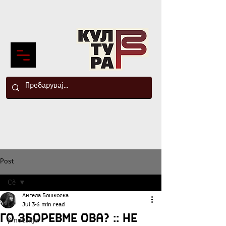
Post
Сè
Ангела Бошкоска
Сè
Jul 3
6 min read
Го зборевме ова? :: Не
β-поезија