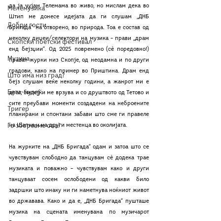
да ја чујам Телемама во живо, но мислам дека во 
Мелемузика
Штип ме донесе идејата да ги слушам „ДНБ 
Добри гости
Бригада“ на отворено, во природа. Тоа е состав од 
неколку диџеи/селектори на музика – прави „драм 
Скопски поетски фестивал
енд бејзџии“. Од 2025 повремено (сѐ поредовно!) 
Музика
прават журки низ Скопје, од неодамна и по други 
градови, како на пример во Приштина. Драм енд 
Што има низ град?
бејз слушам веќе неколку години, а жанрот ми е 
Бета-музеј
драг, бидејќи ме врзува и со друштвото од Тетово и 
сите преубави моменти создадени на неброените 
Тригер
планирани и спонтани забави што сме ги правеле 
Го зборевме ова?
на Шапка и на други местенца во околијата. 
На журките на „ДНБ Бригада“ одам и затоа што се 
чувствувам слободно да танцувам сѐ додека трае 
музиката и поважно – чувствувам како и други 
танцуваат сосем ослободени од какви било 
задршки што инаку ни ги наметнува ноќниот живот 
во државава. Како и да е, „ДНБ Бригада“ пушташе 
музика на сцената именувана по музичарот 