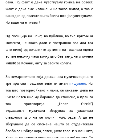
сака. Но, факт е дека 
чувствуаме
 грижа на совест. 
Факт е дека сме изложени на таков живот, а тоа е 
само дел од колективната болка што ја чувствуваме. 
Но, каде ни е гневот? 
Од позиција на некој во публика, во тие критични 
моменти, не знаев дали е пострашно ова или тоа 
што никој од локалните артисти на главната сцена 
во тие неколку часа колку што бев таму, не спомена 
ништо
 за Кочани, ниту за своите колеги. 
За немарноста со која домашната музичка сцена го 
третира ова прашање веќе ти имам 
пишувано
. Но, 
тоа што повторно (како и лани, се сеќавам дека на 
Ристо Вртев ние му баравме да спомене, а први за 
тоа проговорија „Inner Circle“) 
странските
 музичари зборуваа за ужасната 
стварност што ни се случи  
нам
, овде. А да не 
зборуваме да се спомене нешто за студентската 
борба во Србија која, патем, 
уште
 трае. И знаеш што, 