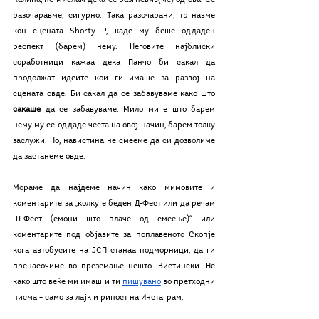
Калина, не мислам дека се разгневив(ме) од ова. Се 
разочаравме, сигурно. Така разочарани, тргнавме 
кон сцената Shorty P, каде му беше оддаден 
респект (барем) нему. Неговите најблиски 
соработници кажаа дека Панчо би сакал да 
продолжат идеите кои ги имаше за развој на 
сцената овде. Би сакал да се забавуваме како што 
сакаше 
да се забавуваме. Мило ми е што барем 
нему му се оддаде честа на овој начин, барем толку 
заслужи. Но, навистина не смееме да си дозволиме 
да застанеме овде. 
Мораме да најдеме начин како мимовите и 
коментарите за „колку е беден Д-Фест или да речам 
Ш-Фест (емоџи што плаче од смеење)“ или 
коментарите под објавите за поплавеното Скопје 
кога автобусите на ЈСП станаа подморници, да ги 
пренасочиме во преземање нешто. Вистински. Не 
како што веќе ми имаш и ти 
пишувано
 во претходни 
писма – само за лајк и рипост на Инстаграм. 