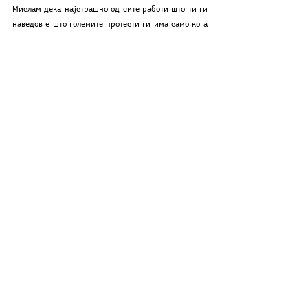
Мислам дека најстрашно од сите работи што ти ги 
наведов е што големите протести ги има само кога 
ќе ни се случи ГОЛЕМА трагедија. Мораме веќе 
еднаш да излеземе од тој мајндсет што се шири 
како зараза и не поштедува ниту една генерација, 
најмалку оние чиј млад метаболизам треба да ги 
прави најимуни. 
Деновиве сум во манастир. Не знам како да ти го 
опишам чувството, но веројатно овдешниот мир ме 
соочи со искрите гнев што безуспешно ги гасам од 
петокот. Парадоксално, зар не? Би требало да сум 
уште посмирена, но тешко е да се игнорира 
реалноста што под штипското небо беше толку 
опиплива. Под ова, кривопаланечково ја чувствувам 
лепливо. Сигурно дека постојано размислуваме, 
бидејќи, сепак, иако во манастир, сме на школа за 
размислување, за што ќе ти кажувам кога ќе се 
видиме. 