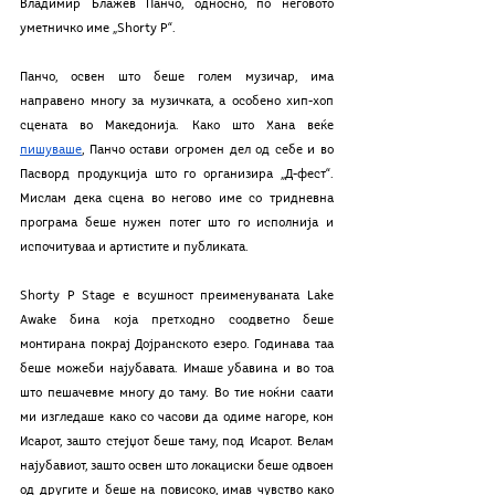
Владимир Блажев Панчо, односно, по неговото 
уметничко име „Shorty P“. 
Панчо, освен што беше голем музичар, има 
направено многу за музичката, а особено хип-хоп 
сцената во Македонија. Како што Хана веќе 
пишуваше
, Панчо остави огромен дел од себе и во 
Пасворд продукција што го организира „Д-фест“. 
Мислам дека сцена во негово име со тридневна 
програма беше нужен потег што го исполнија и 
испочитуваа и артистите и публиката. 
Shorty P Stage e всушност преименуваната Lake 
Awake бина која претходно соодветно беше 
монтирана покрај Дојранското езеро. Годинава таа 
беше можеби најубавата. Имаше убавина и во тоа 
што пешачевме многу до таму. Во тие ноќни саати 
ми изгледаше како со часови да одиме нагоре, кон 
Исарот, зашто стејџот беше таму, под Исарот. Велам 
најубавиот, зашто освен што локациски беше одвоен 
од другите и беше на повисоко, имав чувство како 