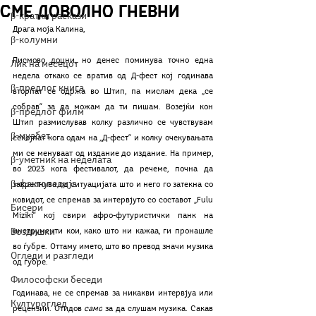
сме доволно гневни
β-кратки раскази
Д
рага моја Калина, 
β-колумни
Писмово доцни, но денес поминува точно една 
Лик на месецот
недела откако се вратив од Д-фест кој годинава 
β-предлог книга
вторпат се одржа во Штип, па мислам дека „се 
собрав“ за да можам да ти пишам. Возејќи кон 
β-предлог филм
Штип размислував колку различно се чувствувам 
β-муабет
секојпат кога одам на „Д-фест“ и колку очекувањата 
ми се менуваат од издание до издание. На пример, 
β-уметник на неделата
во 2023 кога фестивалот, да речеме, почна да 
β-фактопедија
закрепнува од ситуацијата што и него го затекна со 
ковидот, се спремав за интервјуто со составот „Fulu 
Бисери
Miziki“ кој свири афро-футуристички панк на 
Воздишки
инструменти кои, како што ни кажаа, ги пронашле 
во ѓубре. Оттаму името, што во превод значи музика 
Огледи и разгледи
од ѓубре. 
Философски беседи
Годинава, не се спремав за никакви интервјуа или 
Културоглед
рецензии. Отидов 
само
 за да слушам музика. Сакав 