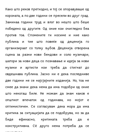
Како што реков претходно, и тој се опоравуваше од 
короната, а по две години се пресели во друг град. 
Заминаа години труд и влог во нешто што беше 
победено од другите. Од оние кои очигледно беа 
против тоа. Спомените ги носиме и ние како 
публика и тие што повеќе од деценија го 
организираат со толку љубов. Деценија отворена 
сцена за разни нови бендови и соло музичари, 
шатори за нови деца со познавање и идеја за нови 
музики и артисти кои треба да стигнат до 
овдешнава публика. Јасно ни е дека последниве 
две години не се најсјајните изданија. Но, тоа не 
смее да значи дека нема да има подобри од оние 
што некогаш биле. Не можам да знам каков е 
општиот впечаток од годинава, но мојот е 
оптимистичен. Се согласувам дека мора да има 
критика за ситуацијата да се подобрува, но за да 
биде ефикасно, критиката треба да е 
конструктивна. Сѐ друго нема потреба да се 