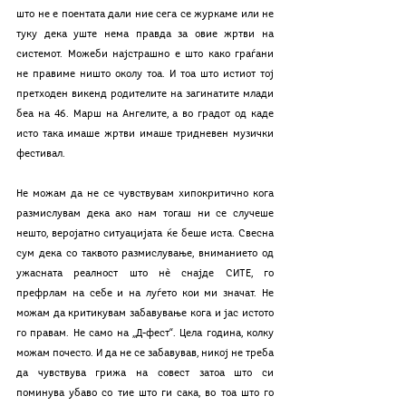
што не е поентата дали ние сега се журкаме или не 
туку дека уште нема правда за овие жртви на 
системот. Можеби најстрашно е што како граѓани 
не правиме ништо околу тоа. И тоа што истиот тој 
претходен викенд родителите на загинатите млади 
беа на 46. Марш на Ангелите, а во градот од каде 
исто така имаше жртви имаше тридневен музички 
фестивал. 
Не можам да не се чувствувам хипокритично кога 
размислувам дека ако нам тогаш ни се случеше 
нешто, веројатно ситуацијата ќе беше иста. Свесна 
сум дека со таквото размислување, вниманието од 
ужасната реалност што нѐ снајде СИТЕ, го 
префрлам на себе и на луѓето кои ми значат. Не 
можам да критикувам забавување кога и јас истото 
го правам. Не само на „Д-фест“. Цела година, колку 
можам почесто. И да не се забавував, никој не треба 
да чувствува грижа на совест затоа што си 
поминува убаво со тие што ги сака, во тоа што го 